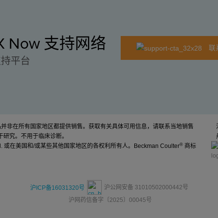
EX Now 支持网络
联
支持平台
产品并非在所有国家地区都提供销售。获取有关具体可用信息，请联系当地销售
于研究。不用于临床诊断。
®
d. 或在美国和/或某些其他国家地区的各权利所有人。Beckman Coulter
商标
沪公网安备 31010502000442号
沪ICP备16031320号
沪网药信备字〔2025〕00045号