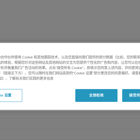
更多信息
合作伙伴使用 Cookie 和其他跟踪技术，以及您直接向我们提供的部分数据（比如，您的联
站的体验，根据您针对这些网站及其他网站的交互为您提供个性化的广告和内容，让您可以在
析并衡量我们广告活动的效果。点击“接受所有 Cookie”，即表示您同意上述内容，并同意
（链接见下方）。您可以随时在我们网站底部的“Cookie 设置”部分更改您的同意偏好。请查
e 通知》，了解有关我们实践的更多信息
ie 设置
全部拒绝
接受所有