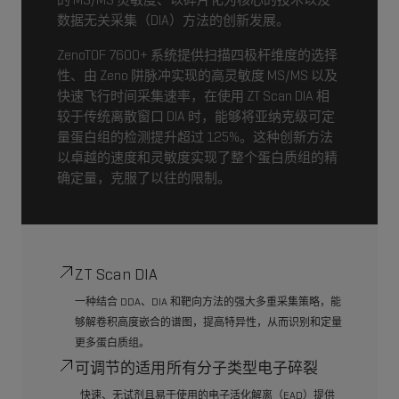
数据无关采集（DIA）方法的创新发展。
ZenoTOF 7600+ 系统提供扫描四极杆维度的选择
性、由 Zeno 阱脉冲实现的高灵敏度 MS/MS 以及
快速飞行时间采集速率，在使用 ZT Scan DIA 相
较于传统离散窗口 DIA 时，能够将亚纳克级可定
量蛋白组的检测提升超过 125%。这种创新方法
以卓越的速度和灵敏度实现了整个蛋白质组的精
确定量，克服了以往的限制。
ZT Scan DIA
一种结合 DDA、DIA 和靶向方法的强大多重采集策略，能
够解卷积高度嵌合的谱图，提高特异性，从而识别和定量
更多蛋白质组。
可调节的适用所有分子类型电子碎裂
快速、无试剂且易于使用的电子活化解离（EAD）提供