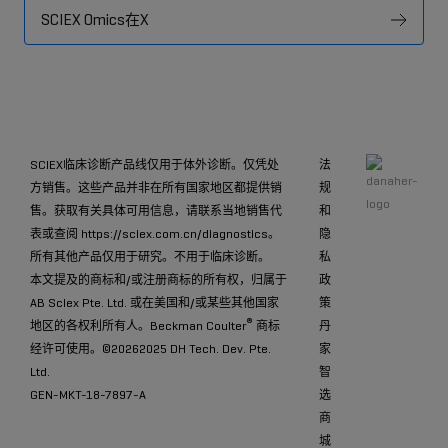
SCIEX Omics在X
SCIEX临床诊断产品线仅用于体外诊断。仅凭处
法
方销售。这些产品并非在所有国家地区都提供销
规
售。获取有关具体可用信息，请联系当地销售代
和
表或查阅
https://sciex.com.cn/diagnostics
。
隐
所有其他产品仅用于研究。不用于临床诊断。
私
本文提及的商标和/或注册商标的所有权，归属于
政
AB Sciex Pte. Ltd. 或在美国和/或某些其他国家
策
®
地区的各权利所有人。Beckman Coulter
商标
丹
经许可使用。©
20262025 DH Tech. Dev. Pte.
家
Ltd.
智
GEN-MKT-18-7897-A
选
商
城