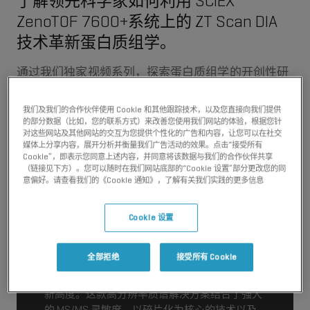
了解领先科学家如何利用 SCIEX
ZenoTOF 7600+系统上的 ZT Scan DIA
技术革新蛋白质组学。
通过我们独家视频系列，探索蛋白质组学的开创性研
究。
我们及我们的合作伙伴使用 Cookie 和其他跟踪技术，以及您直接向我们提供
的部分数据（比如，您的联系方式）来改善您使用我们网站的体验，根据您针
立即观看
对这些网站及其他网站的交互为您提供个性化的广告和内容，让您可以在社交
媒体上分享内容，展开分析并衡量我们广告活动的效果。点击“接受所有
Cookie”，即表示您同意上述内容，并同意将该数据与我们的合作伙伴共享
（链接见下方）。您可以随时在我们网站底部的“Cookie 设置”部分更改您的同
意偏好。请查看我们的《Cookie 通知》，了解有关我们实践的更多信息
持续推动定量蛋白质组学
Cookie 设置
的革新
全部拒绝
接受所有 Cookie
SCIEX ZenoTOF 7600+ 系统将定量准确性提升到
新高度。这款高分辨率质谱解决方案结合了强大
的 MS/MS 灵敏度、以碎片化为核心的技术以及