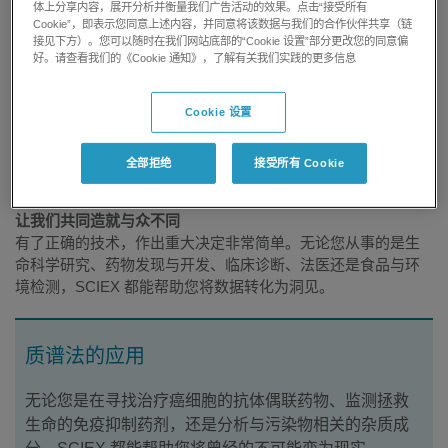
我们质谱仪、毛细管电泳仪器、前端高效液相色谱系统和软件
体上分享内容，展开分析并衡量我们广告活动的效果。点击“接受所有
Cookie”，即表示您同意上述内容，并同意将该数据与我们的合作伙伴共享（链
组合的设计者像您一样，以您的应用为理念。我们提供简便的
接见下方）。您可以随时在我们网站底部的“Cookie 设置”部分更改您的同意偏
数据解读、技术专业知识、应用工作流程优化及系统服务，与
好。请查看我们的《Cookie 通知》，了解有关我们实践的更多信息
您密切合作寻找解决方案。
让我们携手推动科学进步
Cookie 设置
与 SCIEX 合作，您获得的远不止行业技术。我们重视合作，通
过全球专业研究人员和工作流程改进专家网络为您提供指导，
全部拒绝
接受所有 Cookie
确保获得合适的数据，快速作出应对。
让我们共同造就与众不同
有了正确的技术，作出重大决定非常简单。无论您从事的是生
命科学研究、药物发现与开发、临床诊断、法医还是食品与环
境检测，SCIEX 都能帮助您将数据转化为洞见。
质谱法的应用
无论您是在寻找治疗癌细胞的抗体偶联药物、监测拯救
生命的免疫抑制药剂，还是分析与污染物相关的杂质成