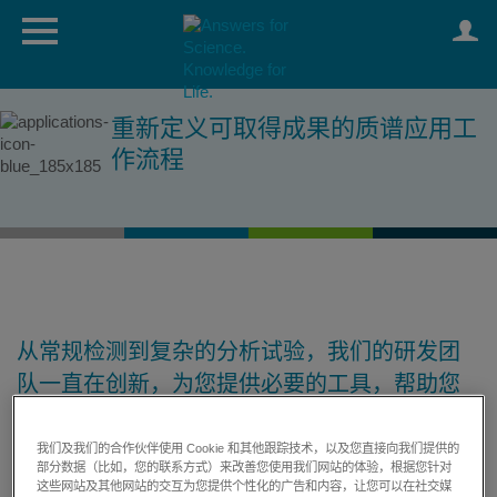
重新定义可取得成果的质谱应用工
作流程
从常规检测到复杂的分析试验，我们的研发团
队一直在创新，为您提供必要的工具，帮助您
以创新的方式提升工作。
我们及我们的合作伙伴使用 Cookie 和其他跟踪技术，以及您直接向我们提供的
创新、直观的解决方案
部分数据（比如，您的联系方式）来改善您使用我们网站的体验，根据您针对
SCIEX 技术提供独特的应用工作流程，重新定义您的实验室。
这些网站及其他网站的交互为您提供个性化的广告和内容，让您可以在社交媒