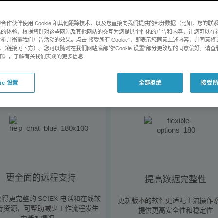
合作伙伴使用 Cookie 和其他跟踪技术，以及您直接向我们提供的部分数据（比如，您的联
室从容应对未来挑战
站的体验，根据您针对这些网站及其他网站的交互为您提供个性化的广告和内容，让您可以在
析并衡量我们广告活动的效果。点击“接受所有 Cookie”，即表示您同意上述内容，并同意
产力同时减少您在软件升级上的资金和更多应用支持
（链接见下方）。您可以随时在我们网站底部的“Cookie 设置”部分更改您的同意偏好。请查
e 通知》，了解有关我们实践的更多信息
ie 设置
全部拒绝
接受所有
更全面的远程支持
提高数据完整性
得更完整的 SCIEX 电话和在线软
更新版本的软件更适配主流操作
持资源，可帮助减少工作流程发生
提供更高安全性和稳定性
中断的情况。