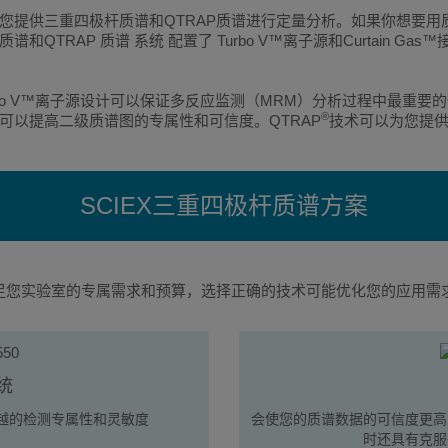
为您提供三重四极杆质谱和QTRAP质谱进行定量分析。如果你想要用
和QTRAP 质谱 系统 配置了 Turbo V™离子源和Curtain 
bo V™离子源设计可以保证多反应监测（MRM）分析过程中最重
®
可以提高二级质谱图的专属性和可信度。QTRAP
技术可以为您提
SCIEX三重四极杆质谱方案
以满足您实验室的专属需求和预算，选择正确的技术可能优化您的应用需
统
越的检测专属性和灵敏度
会使您的质谱数据的可信度更高
时还具有克服