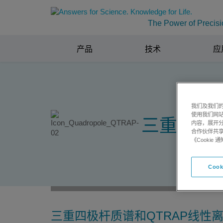
The Power of Precisi
产品
技术
应
我们及我们的
使用我们网
三重四极
内容，展开分
合作伙伴共享
《Cooki
Cook
三重四极杆质谱和QTRAP线性