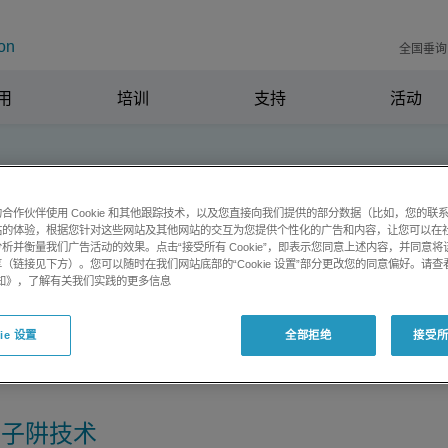
on
全国垂询电
用
培训
支持
活动
合作伙伴使用 Cookie 和其他跟踪技术，以及您直接向我们提供的部分数据（比如，您的联
站的体验，根据您针对这些网站及其他网站的交互为您提供个性化的广告和内容，让您可以在
杆质谱
析并衡量我们广告活动的效果。点击“接受所有 Cookie”，即表示您同意上述内容，并同意
（链接见下方）。您可以随时在我们网站底部的“Cookie 设置”部分更改您的同意偏好。请查
e 通知》，了解有关我们实践的更多信息
ie 设置
全部拒绝
接受所有
离子阱技术