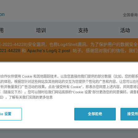
on
全国垂询电
用
培训
支持
活动
2 (CVE-2021-44228)安全漏洞，也称Log4Shell漏洞。为了保护
021-44228
和
Apache's Log4j 2 post
. 帖子。感谢您对我们的信任，我
合作伙伴使用 Cookie 和其他跟踪技术，以及您直接向我们提供的部分数据（比如，您的联
站的体验，根据您针对这些网站及其他网站的交互为您提供个性化的广告和内容，让您可以在
析并衡量我们广告活动的效果。点击“接受所有 Cookie”，即表示您同意上述内容，并同意
（链接见下方）。您可以随时在我们网站底部的“Cookie 设置”部分更改您的同意偏好。请查
e 通知》，了解有关我们实践的更多信息
软件支持
ie 设置
全部拒绝
接受所有