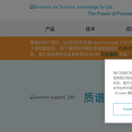
The Power of Precisi
产品
技术
应
尊敬的用户您好，SCIEX近日发现 Apache Log4j 
丁或修复程序。 关于漏洞的详细信息请查看相关
CVE-2
息，我们会将更新信息发布到SCIEX的
已知漏洞
页面。
我们及我们的
使用我们网
内容，展开分
合作伙伴共享
《Cooki
质谱分析
Cook