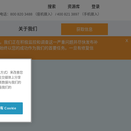
搜索
资源库
登录
话：800 820 3488 （座机拨入） / 400 821 3897 （手机拨入）
关于我们
获取信息
X
用户的数据安全，我们正在积极监控和调查这一严重问题并尽快发布补
们始终以您的成功作为我们的首要任务。一旦有修复信
系方式）来改善您
社交媒体上分享
将该数据与我们的
看我们的
 Cookie