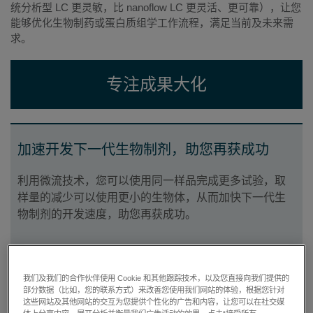
统分析型 LC 更灵敏，比 nanoflow LC 更灵活、更可靠），让您
能够优化生物制药或蛋白质组学工作流程，满足当前及未来需
求。
专注成果大化
加速开发下一代生物制剂，助您再获成功
利用微流技术，您可以使用同一样品完成更多试验，取
样量的减少可以使用更小的生物体，从而加快下一代生
物制剂的开发速度，助您再获成功。
我们及我们的合作伙伴使用 Cookie 和其他跟踪技术，以及您直接向我们提供的
提高灵敏度
部分数据（比如，您的联系方式）来改善您使用我们网站的体验，根据您针对
这些网站及其他网站的交互为您提供个性化的广告和内容，让您可以在社交媒