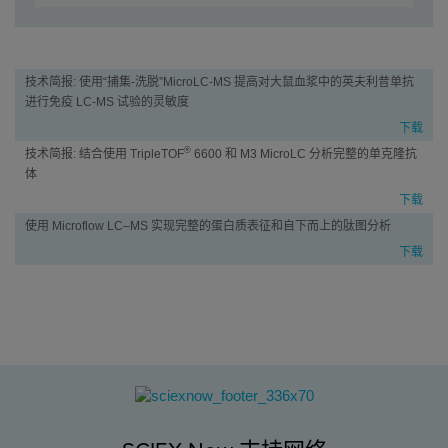
技术简报: 使用“捕集-洗脱”MicroLC-MS 提高对大鼠血浆中的英夫利昔单抗
学
进行免疫 LC-MS 试验的灵敏度
习
下载
中
®
技术简报: 结合使用 TripleTOF
6600 和 M3 MicroLC 分析完整的单克隆抗
心
体
下载
使用 Microflow LC–MS 实现完整的蛋白质表征和自下而上的肽图分析
下载