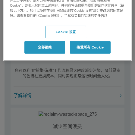
体上分享内容，展开分析并衡量我们广告活动的效果。点击“接受所有
Microflow LC 可让定量分析的定量下限 (LLOQ) 最多降低 5
Cookie”，即表示您同意上述内容，并同意将该数据与我们的合作伙伴共享（链
倍，而且样品和溶剂用量更少。
接见下方）。您可以随时在我们网站底部的“Cookie 设置”部分更改您的同意偏
好。请查看我们的《Cookie 通知》，了解有关我们实践的更多信息
了解详情
Cookie 设置
全部拒绝
接受所有 Cookie
提高生产力
您可以利用“捕集-洗脱”工作流程最大限度减少污染，降低昂贵
的色谱柱更换成本，同时实现正常运行时间最大化。
了解详情
减少空间浪费