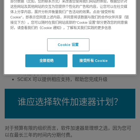
部分数据（比如，您的联系方式）来改善您使用我们网站的体验，根据您针对
此优惠为限时优惠。
这些网站及其他网站的交互为您提供个性化的广告和内容，让您可以在社交媒
体上分享内容，展开分析并衡量我们广告活动的效果。点击“接受所有
Cookie”，即表示您同意上述内容，并同意将该数据与我们的合作伙伴共享（链
接见下方）。您可以随时在我们网站底部的“Cookie 设置”部分更改您的同意偏
软件加速器计划的亮点
好。请查看我们的《Cookie 通知》，了解有关我们实践的更多信息
Cookie 设置
让您的软件处于最新状态，以便您充分利用 SCIEX 技术
可按照灵活的时间表来付费（最长可在自购买之日起的三
全部拒绝
接受所有 Cookie
年内完成付费），且无需支付任何利息，从而使更多实验
室有能力承担升级费用
SCIEX 可以提供相应支持，帮助您完成升级
谁应选择软件加速器计划？
对于预算有限的组织而言，软件加速器是理想之选，因为您可
以在最长三年的时间内分期付费。