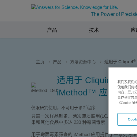
The Power of Precisi
产品
技术
应
®
主页
产品
方法资源中心
适用于 Cliquid
适用于 Cliquid™
我们及我们的
使用我们网
iMethod™ 应用版本 
内容，展开分
合作伙伴共享
《Cooki
仅限研究使用，不可用于诊断程序
只需一次样品制备、两次液质联用(LC/MS/MS)
Cook
果和其他食品中多达 230 种霉菌毒素
用于霉菌毒素筛查的 iMethod 应用提供了一系列