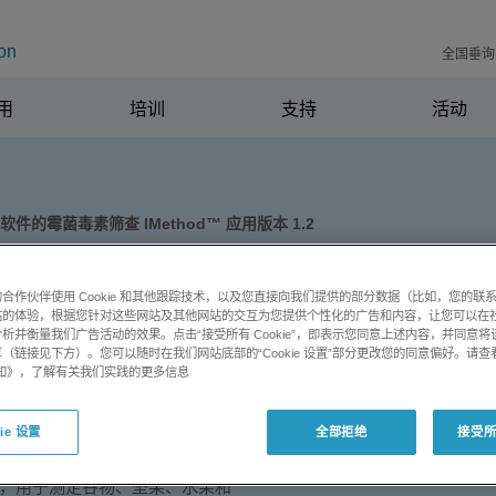
on
全国垂询电
用
培训
支持
活动
软件的霉菌毒素筛查 IMethod™ 应用版本 1.2
 软件的霉菌毒素筛查
合作伙伴使用 Cookie 和其他跟踪技术，以及您直接向我们提供的部分数据（比如，您的联
站的体验，根据您针对这些网站及其他网站的交互为您提供个性化的广告和内容，让您可以在
1.2
析并衡量我们广告活动的效果。点击“接受所有 Cookie”，即表示您同意上述内容，并同意
（链接见下方）。您可以随时在我们网站底部的“Cookie 设置”部分更改您的同意偏好。请查
e 通知》，了解有关我们实践的更多信息
技术注射，即可筛查谷物、坚果、水
ie 设置
全部拒绝
接受所有
方法，用于测定谷物、坚果、水果和