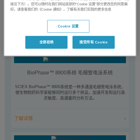
SCIEX 都能为您提供一流的解决方案。
接见下方）。您可以随时在我们网站底部的“Cookie 设置”部分更改您的同意偏
好。请查看我们的《Cookie 通知》，了解有关我们实践的更多信息
详细了解我们的毛细管电泳仪器，查看为什么全球范围内的科
学家都依赖 SCIEX 技术引领他们的研究。
Cookie 设置
毛细管电泳的发展历程>
全部拒绝
接受所有 Cookie
BioPhase™ 8800系统 毛细管电泳系统
SCIEX BioPhase™ 8800系统是一种多通道毛细管电泳系统，
使生物制药科学家能够同时运行多个样品，加速开发和运行高
灵敏度、高通量的分析方法。
了解详情