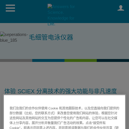
毛细管电泳仪器
体验 SCIEX 分离技术的强大功能与非凡速度
SCIEX 毛细管电泳仪器不仅可以解决您目前的分析难题，还能
帮您应对未来需求。
我们及我们的合作伙伴使用 Cookie 和其他跟踪技术，以及您直接向我们提供的
部分数据（比如，您的联系方式）来改善您使用我们网站的体验，根据您针对
这些网站及其他网站的交互为您提供个性化的广告和内容，让您可以在社交媒
无论您的实验室进行克隆筛选，生物制品的自动定量分析，蛋
体上分享内容，展开分析并衡量我们广告活动的效果。点击“接受所有
白质组学、代谢组学或基因组学研究，还是食品和环境检测，
Cookie”，即表示您同意上述内容，并同意将该数据与我们的合作伙伴共享（链