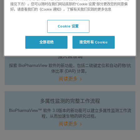
接见下方）。您可以随时在我们网站底部的“Cookie 设置”部分更改您的同意偏
好。请查看我们的《Cookie 通知》，了解有关我们实践的更多信息
简单且自动化
采用 BioPharmaView™ 软件迅速将您的生物制剂表征数据处理成结
果。
Cookie 设置
观看视频
全部拒绝
接受所有 Cookie
强大且准确
探索 BioPharmaView 软件的新功能，包括二硫键定位和自动药物/抗
体比率 (DAR) 计算。
阅读更多
多属性监测的完整工作流程
BioPharmaView™ 软件 3.0版本的新功能可以建立多属性监测工作流
程，从而加速生物药研究过程。
阅读更多