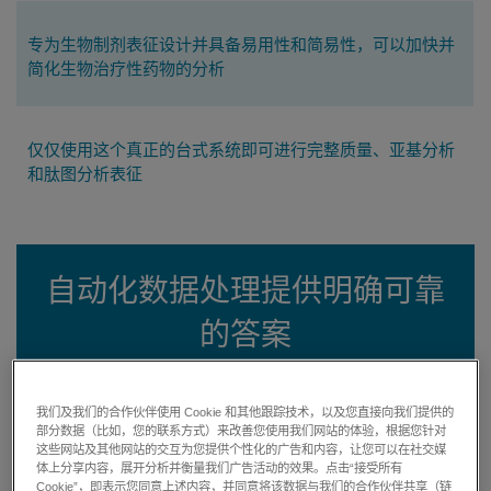
专为生物制剂表征设计并具备易用性和简易性，可以加快并
简化生物治疗性药物的分析
仅仅使用这个真正的台式系统即可进行完整质量、亚基分析
和肽图分析表征
自动化数据处理提供明确可靠
的答案
我们及我们的合作伙伴使用 Cookie 和其他跟踪技术，以及您直接向我们提供的
BioPharmaView™ 软件具有强大数据处理和出色的可视化功
部分数据（比如，您的联系方式）来改善您使用我们网站的体验，根据您针对
能，可使分析人员获得高质量的数据结果。
这些网站及其他网站的交互为您提供个性化的广告和内容，让您可以在社交媒
体上分享内容，展开分析并衡量我们广告活动的效果。点击“接受所有
Cookie”，即表示您同意上述内容，并同意将该数据与我们的合作伙伴共享（链