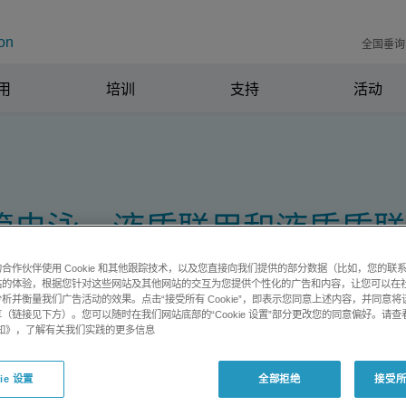
on
全国垂询电
用
培训
支持
活动
管电泳、液质联用和液质质
合作伙伴使用 Cookie 和其他跟踪技术，以及您直接向我们提供的部分数据（比如，您的联
站的体验，根据您针对这些网站及其他网站的交互为您提供个性化的广告和内容，让您可以在
析并衡量我们广告活动的效果。点击“接受所有 Cookie”，即表示您同意上述内容，并同意
（链接见下方）。您可以随时在我们网站底部的“Cookie 设置”部分更改您的同意偏好。请查
e 通知》，了解有关我们实践的更多信息
ie 设置
全部拒绝
接受所有