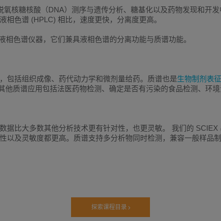
析、脱氧核糖核酸（DNA）测序与遗传分析、糖基化以及药物发现和
色谱 (HPLC) 相比，速度更快，分离度更高。
效液相色谱仪器，它们兼具液相色谱的分离功能与质谱功能。
析，包括组织成像、药代动力学和微剂量给药。质谱也是
生物制剂表
仪器的其他质谱应用包括法医药物检测、确定是否有污染的食品检测、环
据比大多数其他分析技术更有针对性，也更灵敏。 我们的 SCIEX
性以及灵敏度都更高。质谱支持多分析物同时检测，兼容一般样品
探索课程目录