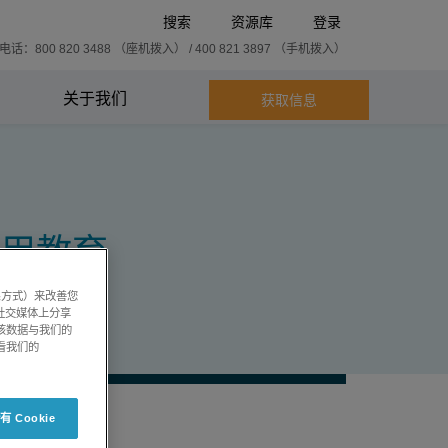
搜索
资源库
登录
话：800 820 3488 （座机拨入） / 400 821 3897 （手机拨入）
关于我们
获取信息
联用教育
系方式）来改善您
社交媒体上分享
将该数据与我们的
看我们的
 Cookie