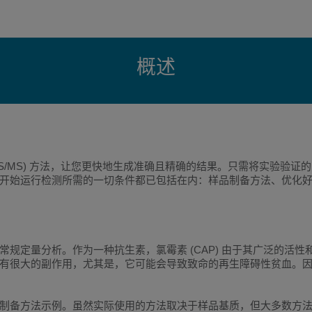
概述
-MS/MS) 方法，让您更快地生成准确且精确的结果。只需将实验验证的方法
始运行检测所需的一切条件都已包括在内：样品制备方法、优化好的质谱
素进行常规定量分析。作为一种抗生素，氯霉素 (CAP) 由于其广泛的
有很大的副作用，尤其是，它可能会导致致命的再生障碍性贫血。
制备方法示例。虽然实际使用的方法取决于样品基质，但大多数方