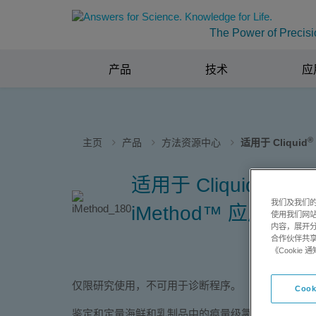
The Power of Precisi
产品
技术
应
®
主页
产品
方法资源中心
适用于 Cliquid
®
适用于 Cliquid
软件
我们及我们的
iMethod™ 应用版本 
使用我们网
内容，展开分
合作伙伴共享
《Cooki
仅限研究使用，不可用于诊断程序。
Cook
鉴定和定量海鲜和乳制品中的痕量级氯霉素