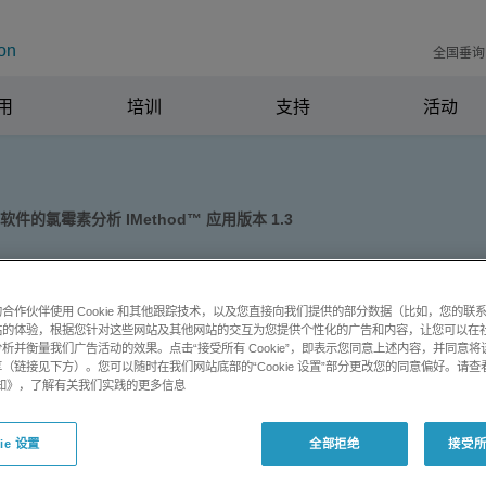
on
全国垂询电
用
培训
支持
活动
软件的氯霉素分析 IMethod™ 应用版本 1.3
的氯霉素分析
合作伙伴使用 Cookie 和其他跟踪技术，以及您直接向我们提供的部分数据（比如，您的联
1.3
站的体验，根据您针对这些网站及其他网站的交互为您提供个性化的广告和内容，让您可以在
析并衡量我们广告活动的效果。点击“接受所有 Cookie”，即表示您同意上述内容，并同意
（链接见下方）。您可以随时在我们网站底部的“Cookie 设置”部分更改您的同意偏好。请查
e 通知》，了解有关我们实践的更多信息
ie 设置
全部拒绝
接受所有