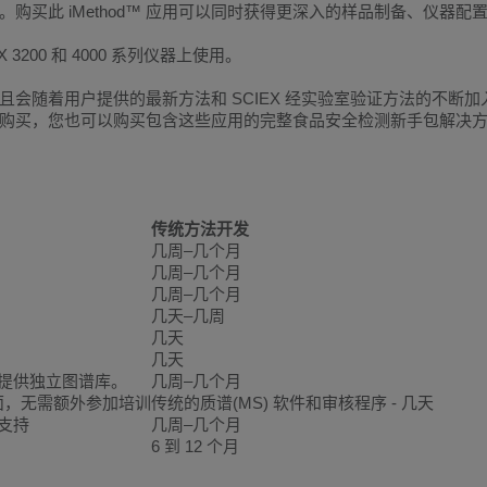
买此 iMethod™ 应用可以同时获得更深入的样品制备、仪器配
X 3200 和 4000 系列仪器上使用。
™ 商店，并且会随着用户提供的最新方法和 SCIEX 经实验室验证方法
可单独购买，您也可以购买包含这些应用的完整食品安全检测新手包解决
传统方法开发
几周–几个月
几周–几个月
几周–几个月
几天–几周
几天
几天
提供独立图谱库。
几周–几个月
件界面，无需额外参加培训
传统的质谱(MS) 软件和审核程序 - 几天
支持
几周–几个月
6 到 12 个月