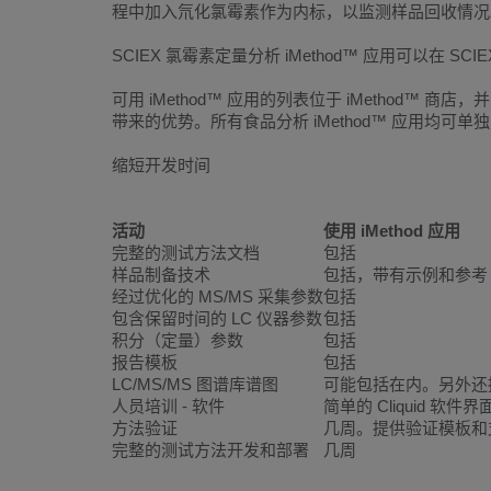
程中加入氘化氯霉素作为内标，以监测样品回收情况。购
SCIEX 氯霉素定量分析 iMethod™ 应用可以在 SCIE
可用 iMethod™ 应用的列表位于 iMethod
带来的优势。所有食品分析 iMethod™ 应用均
缩短开发时间
活动
使用 iMethod 应用
完整的测试方法文档
包括
样品制备技术
包括，带有示例和参考
经过优化的 MS/MS 采集参数
包括
包含保留时间的 LC 仪器参数
包括
积分（定量）参数
包括
报告模板
包括
LC/MS/MS 图谱库谱图
可能包括在内。另外还
人员培训 - 软件
简单的 Cliquid 软
方法验证
几周。提供验证模板和
完整的测试方法开发和部署
几周