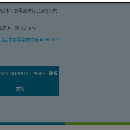
制品中的低水平氯霉素进行定量分析的
25 Å，50 x 2 mm）。
品中氯霉素的快速 iMethod™
联系
支持