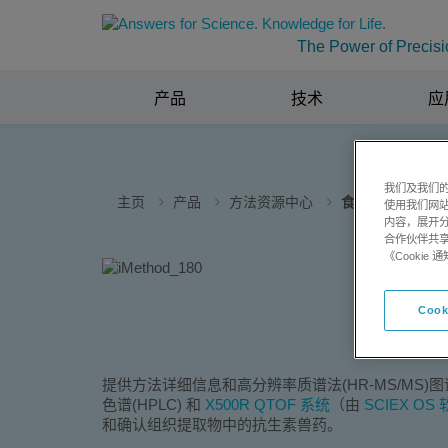
The Power of Precisi
产品
技术
应
我们及我们的
主页
产品
方法资源中心
食品中的抗生素
使用我们网
内容，展开分
合作伙伴共享
食
《Cooki
Cook
提供方法详细信息和高分辨率质谱法(HR-MS/MS
色谱(HPLC) 和
X500R QTOF 系统
（由
SCIEX OS
和确认组织提取物中的抗生素兽药。