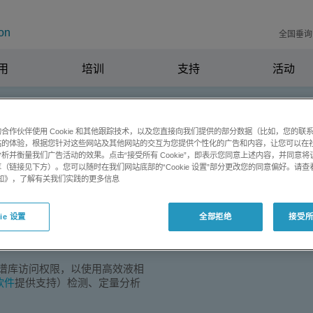
on
全国垂询电
用
培训
支持
活动
合作伙伴使用 Cookie 和其他跟踪技术，以及您直接向我们提供的部分数据（比如，您的联
分析
站的体验，根据您针对这些网站及其他网站的交互为您提供个性化的广告和内容，让您可以在
析并衡量我们广告活动的效果。点击“接受所有 Cookie”，即表示您同意上述内容，并同意
（链接见下方）。您可以随时在我们网站底部的“Cookie 设置”部分更改您的同意偏好。请查
品中的抗生素分析
e 通知》，了解有关我们实践的更多信息
ie 设置
全部拒绝
接受所有
)图谱库访问权限，以使用高效液相
 软件
提供支持）检测、定量分析