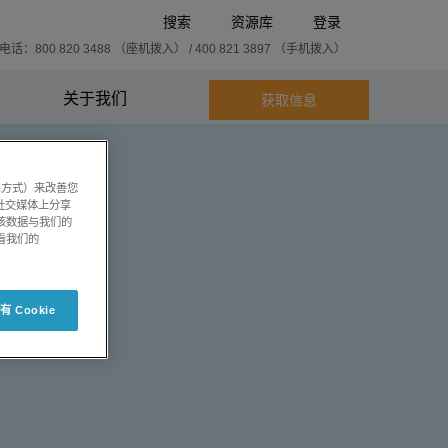
搜索
资源库
登录
话：800 820 3488 （座机拨入） / 400 821 3897 （手机拨入）
关于我们
获取信息
系方式）来改善您
社交媒体上分享
将该数据与我们的
看我们的
 Cookie