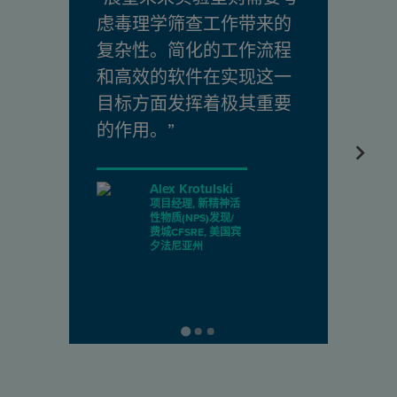
虑毒理学筛查工作带来的
跃，S
复杂性。简化的工作流程
更简
和高效的软件在实现这一
都可
目标方面发挥着极其重要
运行
的作用。”
Alex Krotulski
项目经理, 新精神活
性物质(NPS)发现/
费城CFSRE, 美国宾
夕法尼亚州