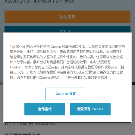
X500R QTOF 系统解决了这些问题。
报价需求
获取支持
我们及我们的合作伙伴使用 Cookie 和其他跟踪技术，以及您直接向我们提供的
部分数据（比如，您的联系方式）来改善您使用我们网站的体验，根据您针对
状态:
供应中
这些网站及其他网站的交互为您提供个性化的广告和内容，让您可以在社交媒
需要更多信息?
点击这里
体上分享内容，展开分析并衡量我们广告活动的效果。点击“接受所有
Cookie”，即表示您同意上述内容，并同意将该数据与我们的合作伙伴共享（链
接见下方）。您可以随时在我们网站底部的“Cookie 设置”部分更改您的同意偏
好。请查看我们的《Cookie 通知》，了解有关我们实践的更多信息
Cookie 设置
全部拒绝
接受所有 Cookie
X500R QTOF 拥有简单的工作流程、稳定的硬件和端到端的均
衡性能，是创新的高分辨率 LC-MS/MS 系统，专为常规检测设
计，可以提供可靠的结果。