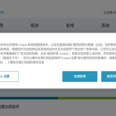
on
全国垂询电
用
培训
支持
活动
合作伙伴使用 Cookie 和其他跟踪技术，以及您直接向我们提供的部分数据（比如，您的联
站的体验，根据您针对这些网站及其他网站的交互为您提供个性化的广告和内容，让您可以在
析并衡量我们广告活动的效果。点击“接受所有 Cookie”，即表示您同意上述内容，并同意
（链接见下方）。您可以随时在我们网站底部的“Cookie 设置”部分更改您的同意偏好。请查
质组试验和解决方案
e 通知》，了解有关我们实践的更多信息
ie 设置
全部拒绝
接受所有
向蛋白质组学