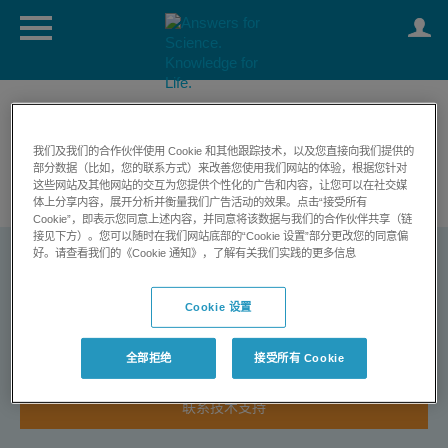
®
SWATH
Acquisition has evolved
我们及我们的合作伙伴使用 Cookie 和其他跟踪技术，以及您直接向我们提供的
部分数据（比如，您的联系方式）来改善您使用我们网站的体验，根据您针对
Learn More
这些网站及其他网站的交互为您提供个性化的广告和内容，让您可以在社交媒
体上分享内容，展开分析并衡量我们广告活动的效果。点击“接受所有
Cookie”，即表示您同意上述内容，并同意将该数据与我们的合作伙伴共享（链
接见下方）。您可以随时在我们网站底部的“Cookie 设置”部分更改您的同意偏
好。请查看我们的《Cookie 通知》，了解有关我们实践的更多信息
SCIEX Now 支持网络
Cookie 设置
一站式支持平台
全部拒绝
接受所有 Cookie
联系技术支持