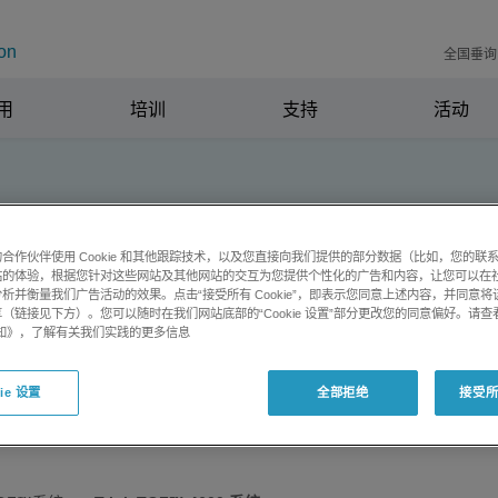
on
全国垂询电
用
培训
支持
活动
合作伙伴使用 Cookie 和其他跟踪技术，以及您直接向我们提供的部分数据（比如，您的联
OF™ 4600 系统
站的体验，根据您针对这些网站及其他网站的交互为您提供个性化的广告和内容，让您可以在
析并衡量我们广告活动的效果。点击“接受所有 Cookie”，即表示您同意上述内容，并同意
（链接见下方）。您可以随时在我们网站底部的“Cookie 设置”部分更改您的同意偏好。请查
e 通知》，了解有关我们实践的更多信息
ie 设置
全部拒绝
接受所有