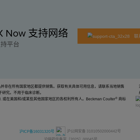
EX Now 支持网络
联
支持平台
产品并非在所有国家地区都提供销售。获取有关具体可用信息，请联系当地销售
于研究。不用于临床诊断。
®
d. 或在美国和/或某些其他国家地区的各权利所有人。Beckman Coulter
商标
沪公网安备 31010502000442号
沪ICP备16031320号
沪网药信备字〔2025〕00045号