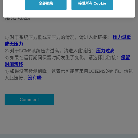
MS方法时，LC系统的压力问题、保留时间变化和
全部拒绝
接受所有 Cookie
峰丢失是常见的问题。请参阅分步说明以解决这些
常见问题。
1) 对于系统压力低或无压力的情况，请进入此链接：
压力过低
或无压力
2) 对于LCMS系统压力过高，请进入此链接：
压力过高
3) 如果在运行期间保留时间发生了变化，请选择此链接：
保留
时间漂移
4) 如果没有检测到峰，这表示可能有来自LC或MS的问题。请进
入此链接：
没有峰
Comment