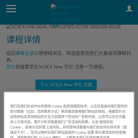
课程详情
返回
课程目录
以便继续浏览、筛选或查找我们大量培训课程列
表。
登陆
将被要求在SCIEX Now 学社 注册一节课程。
个人 SCIEX Now 学社 页面
我们及我们的合作伙伴使用 Cookie 和其他跟踪技术，以及您直接向我们提供的
at Customer Site
部分数据（比如，您的联系方式）来改善您使用我们网站的体验，根据您针对
这些网站及其他网站的交互为您提供个性化的广告和内容，让您可以在社交媒
费用
登陆查看价格
体上分享内容，展开分析并衡量我们广告活动的效果。点击“接受所有
Cookie”，即表示您同意上述内容，并同意将该数据与我们的合作伙伴共享（链
时长
1 day
接见下方）。您可以随时在我们网站底部的“Cookie 设置”部分更改您的同意偏
好。请查看我们的《Cookie 通知》，了解有关我们实践的更多信息