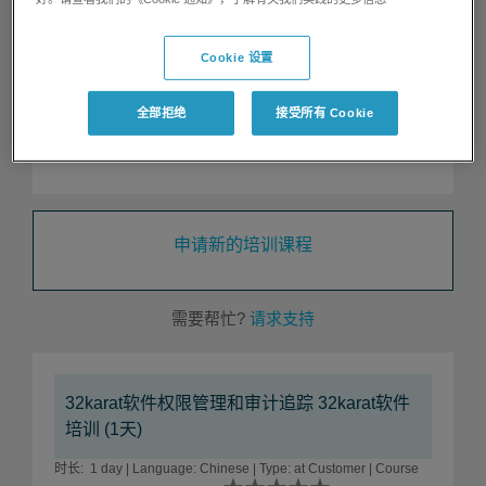
区域
China
语言
Chinese
Cookie 设置
类型
at Customer Site
课程级别
Intermediate
全部拒绝
接受所有 Cookie
评分
Not rated yet
申请新的培训课程
需要帮忙?
请求支持
32karat软件权限管理和审计追踪 32karat软件
培训 (1天)
时长: 1 day | Language: Chinese | Type: at Customer | Course