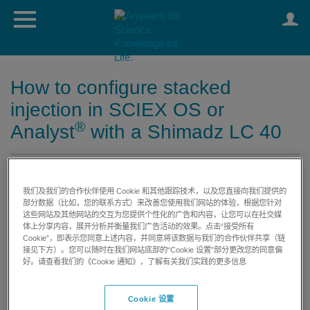
How to configure stacked
injection in SCIEX OS or
®
Analyst
with a Shimadz LC 40
日期:
05/03/2024
我们及我们的合作伙伴使用 Cookie 和其他跟踪技术，以及您直接向我们提供的
类别:
SCIEX OS
部分数据（比如，您的联系方式）来改善您使用我们网站的体验，根据您针对
software
,
Analyst
这些网站及其他网站的交互为您提供个性化的广告和内容，让您可以在社交媒
software
体上分享内容，展开分析并衡量我们广告活动的效果。点击“接受所有
Cookie”，即表示您同意上述内容，并同意将该数据与我们的合作伙伴共享（链
接见下方）。您可以随时在我们网站底部的“Cookie 设置”部分更改您的同意偏
好。请查看我们的《Cookie 通知》，了解有关我们实践的更多信息
打印
评价文章:
Cookie 设置