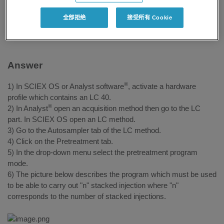
全部拒绝
接受所有 Cookie
For research use only. Not for use in
diagnostic procedures.
Answer
®
1) In SCIEX OS or Analyst software
, activate a hardware
profile which contains an LC 40.
®
2) In Analyst
open an acquisition method then go to the LC
part. In SCIEX OS open an LC method.
3) Go to the Autosampler tab of the LC method.
4) Click on the Pretreatment tab.
5) In the drop-down menu select the pretreatment program
mode.
6) The picture below describes the program which must be used
to be able to carry out "n" stacked injection where "n"
corresponds to the number of stacked injections.