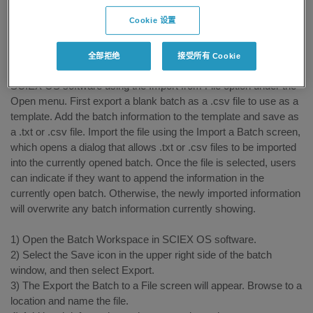
Cookie 设置
Answer
全部拒绝
接受所有 Cookie
Users can import batch information into the Batch Workspace in
SCIEX OS software using the Import from File option under the
Open menu. First export a blank batch as a .csv file to use as a
template. Add the batch information to the template and save as
a .txt or .csv file. Import the file using the Import a Batch screen,
which opens a dialog that allows .txt or .csv files to be imported
into the currently opened batch. Once the file is selected, users
can indicate if they want to append the information in the
currently open batch. Otherwise, the newly imported information
will overwrite any batch information currently showing.
1) Open the Batch Workspace in SCIEX OS software.
2) Select the Save icon in the upper right side of the batch
window, and then select Export.
3) The Export the Batch to a File screen will appear. Browse to a
location and name the file.