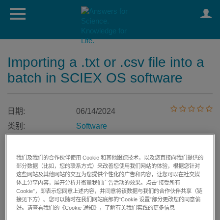
Importing a .txt or .csv file into a
batch in SCIEX OS software
日期:
06/14/2024
类别:
Software
我们及我们的合作伙伴使用 Cookie 和其他跟踪技术，以及您直接向我们提供的
部分数据（比如，您的联系方式）来改善您使用我们网站的体验，根据您针对
打印
评价文章:
这些网站及其他网站的交互为您提供个性化的广告和内容，让您可以在社交媒
体上分享内容，展开分析并衡量我们广告活动的效果。点击“接受所有
Cookie”，即表示您同意上述内容，并同意将该数据与我们的合作伙伴共享（链
接见下方）。您可以随时在我们网站底部的“Cookie 设置”部分更改您的同意偏
For research use only. Not for use in
好。请查看我们的《Cookie 通知》，了解有关我们实践的更多信息
diagnostic procedures.