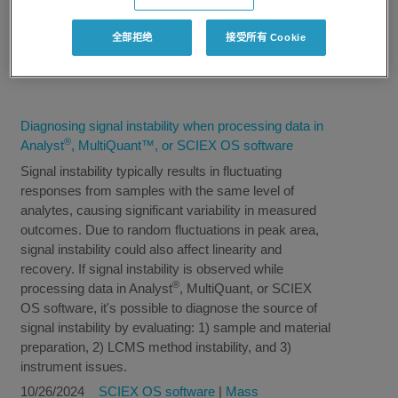
Filter Results
全部拒绝
接受所有 Cookie
Diagnosing signal instability when processing data in
®
Analyst
, MultiQuant™, or SCIEX OS software
Signal instability typically results in fluctuating
responses from samples with the same level of
analytes, causing significant variability in measured
outcomes. Due to random fluctuations in peak area,
signal instability could also affect linearity and
recovery. If signal instability is observed while
®
processing data in Analyst
, MultiQuant, or SCIEX
OS software, it's possible to diagnose the source of
signal instability by evaluating: 1) sample and material
preparation, 2) LCMS method instability, and 3)
instrument issues.
10/26/2024
SCIEX OS software
|
Mass