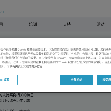
on
全国垂询电
用
培训
支持
活动
册的软件
合作伙伴使用 Cookie 和其他跟踪技术，以及您直接向我们提供的部分数据（比如，您的联
站的体验，根据您针对这些网站及其他网站的交互为您提供个性化的广告和内容，让您可以在
”是您查看和管理软件激活的第一站。在这里您可以提交软件支持请求并
析并衡量我们广告活动的效果。点击“接受所有 Cookie”，即表示您同意上述内容，并同意
（链接见下方）。您可以随时在我们网站底部的“Cookie 设置”部分更改您的同意偏好。请查
受软件支持。
e 通知》，了解有关我们实践的更多信息
和访问个人信息，请
登录
。
ie 设置
全部拒绝
接受所有
：
案例
的支持案例相关的信息
培训和课程历史记录