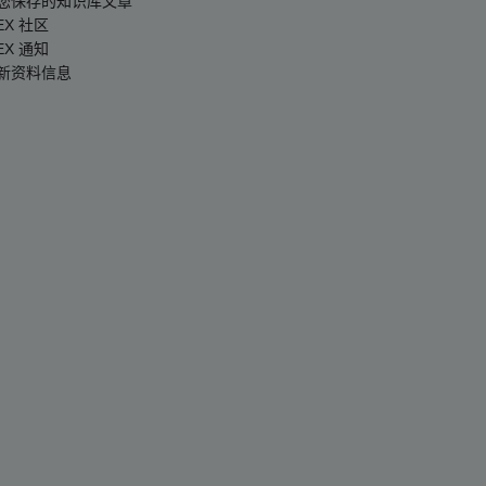
您保存的知识库文章
EX 社区
EX 通知
新资料信息