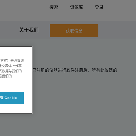
搜索
资源库
登录
话：800 820 3488 （座机拨入） / 400 821 3897 （手机拨入）
关于我们
获取信息
系方式）来改善您
社交媒体上分享
查看软件状态。在对已注册的仪器进行软件注册后，所有此仪器的
将该数据与我们的
看我们的
 Cookie