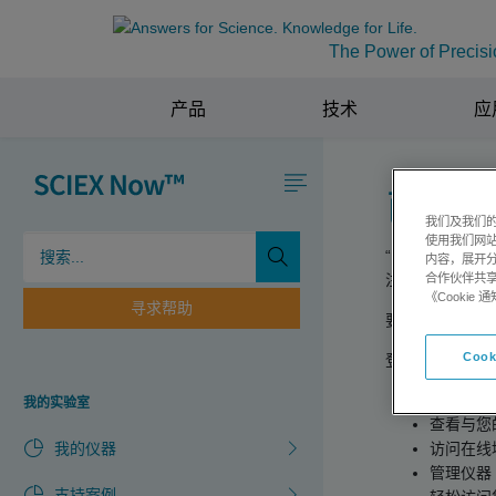
The Power of Precisi
产品
技术
应
已注
我们及我们的
使用我们网
“已注册的软件
内容，展开分
合作伙伴共享
注册用户都将享
《Cooki
寻求帮助
要获取全面支持
Cook
登录后，您可以
提交支持
我的实验室
查看与您
我的仪器
访问在线
管理仪器
支持案例