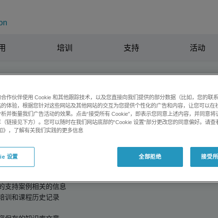
on
全国垂询电
用
培训
支持
活动
册的软件
合作伙伴使用 Cookie 和其他跟踪技术，以及您直接向我们提供的部分数据（比如，您的联
站的体验，根据您针对这些网站及其他网站的交互为您提供个性化的广告和内容，让您可以在
”是您查看和管理软件激活的第一站。在这里您可以提交软件支持请求并
析并衡量我们广告活动的效果。点击“接受所有 Cookie”，即表示您同意上述内容，并同意
（链接见下方）。您可以随时在我们网站底部的“Cookie 设置”部分更改您的同意偏好。请查
受软件支持。
e 通知》，了解有关我们实践的更多信息
和访问个人信息，请
登录
。
ie 设置
全部拒绝
接受所有
：
案例
的支持案例相关的信息
培训和课程历史记录