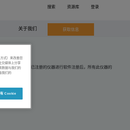
搜索
资源库
登录
话：800 820 3488 （座机拨入） / 400 821 3897 （手机拨入）
关于我们
获取信息
系方式）来改善您
社交媒体上分享
查看软件状态。在对已注册的仪器进行软件注册后，所有此仪器的
将该数据与我们的
看我们的
 Cookie