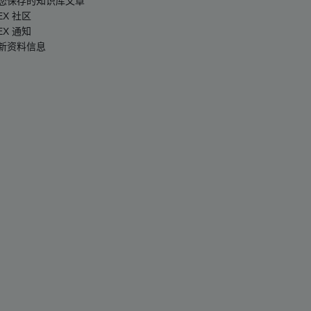
您保存的知识库文章
EX 社区
EX 通知
新资料信息