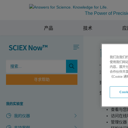
The Power of Precisi
产品
技术
应
已注
我们及我们的
使用我们网
“已注册的软件
内容，展开分
合作伙伴共享
注册用户都将享
《Cooki
寻求帮助
要获取全面支持
Cook
登录后，您可以
提交支持
我的实验室
查看与您
我的仪器
访问在线
管理仪器
支持案例